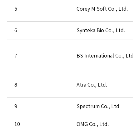
입
5
Corey M Soft Co., Ltd.
니
다.
번
6
Synteka Bio Co., Ltd.
호,
업
체
7
BS International Co., Ltd.
명,
연
락
8
Atra Co., Ltd.
처,
이
9
Spectrum Co., Ltd.
메
일
10
OMG Co., Ltd.
주
소,