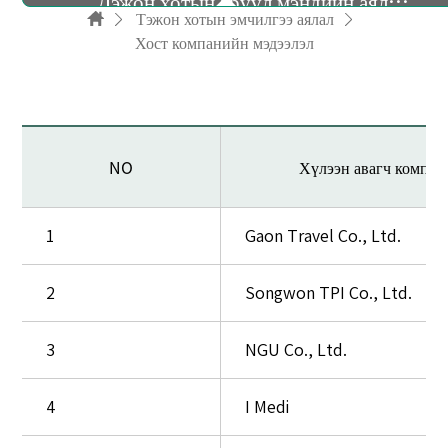
Дэжон хотын эрүүл мэндийн аялал жуулчлалын танилцуулга
Тэжон хотын эмчилгээ аялал
Хост компанийн мэдээлэл
Concierge үйлчилгээ
대
전
Хост компанийн мэдээлэл
NO
Хүлээн авагч компан
의
료
관
1
Gaon Travel Co., Ltd.
광
유
2
Songwon TPI Co., Ltd.
치
업
3
NGU Co., Ltd.
체
정
4
I Medi
보
표