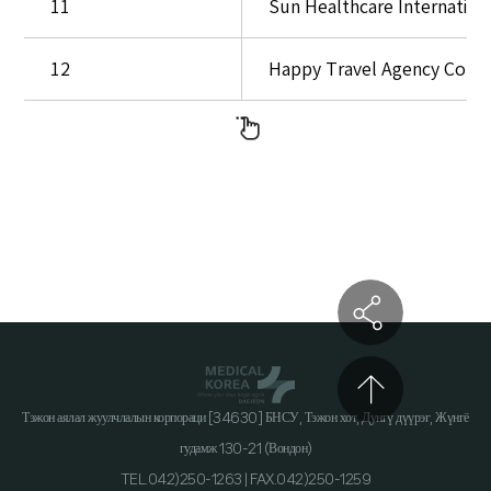
11
Sun Healthcare Internationa
유
치
대
12
Happy Travel Agency Co., L
상
국
가
로
구
분
되
어
있
습
니
Тэжон аялал жуулчлалын корпораци [34630] БНСУ, Тэжон хот, Дунгү дүүрэг, Жүнгё
다.
гудамж 130-21 (Вондон)
TEL.042)250-1263 | FAX.042)250-1259