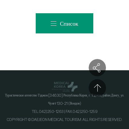
Список
Туристическое агентство Тэджон [34630] Республика Корея, г. Тэджон, район Донгу, ул.
Чунгё 130-21 (Вондон)
TEL.042)250-1263 | FAX.042)250-1259
COPYRIGHT © DAEJEON MEDICAL TOURISM. ALL RIGHTS RESERVED.